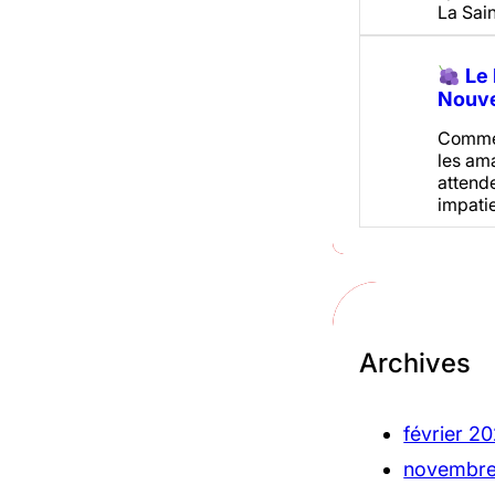
La Sain
Le 
Nouve
Comme
les am
attend
impati
Archives
février 2
novembre