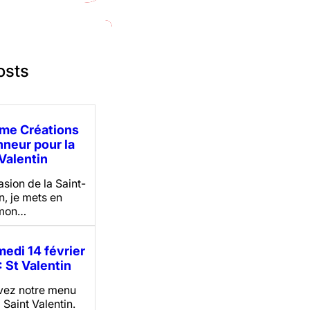
osts
me Créations
nneur pour la
Valentin
asion de la Saint-
n, je mets en
 mon…
medi 14 février
 St Valentin
vez notre menu
 Saint Valentin.