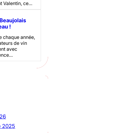
t Valentin, ce…
Beaujolais
au !
 chaque année,
ateurs de vin
ent avec
ence…
026
 2025