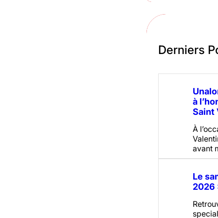
Derniers P
Unalo
à l’ho
Saint 
À l’occ
Valenti
avant
Le sa
2026 :
Retrou
special