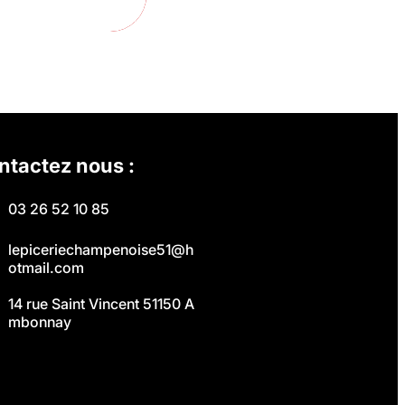
ntactez nous :
03 26 52 10 85
lepiceriechampenoise51@h
otmail.com
14 rue Saint Vincent 51150 A
mbonnay