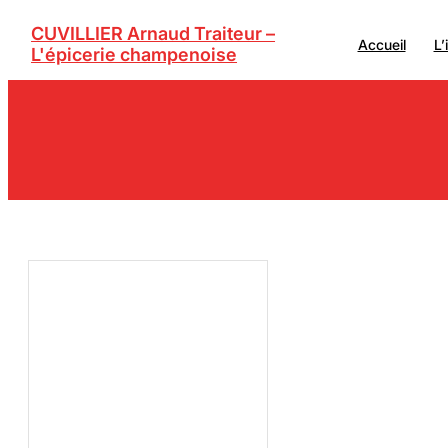
Aller
CUVILLIER Arnaud Traiteur –
au
Accueil
L’
contenu
L'épicerie champenoise